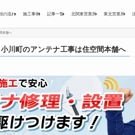
頼の流れ
施工事例
記事一覧
北関東営業所
東北営業所
間本舗へ
】小川町のアンテナ工事は住空間本舗へ