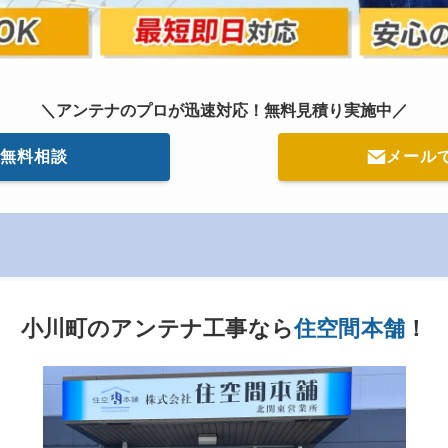
＼
アンテナのプロが迅速対応
！無料見積り実施中／
無料相談
メール
小川町のアンテナ工事なら
住空間本舗
！