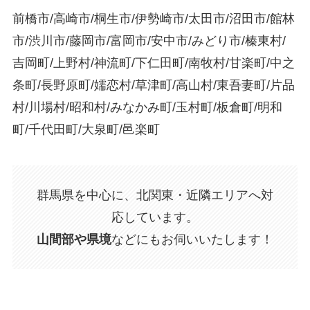
前橋市/高崎市/桐生市/伊勢崎市/太田市/沼田市/館林
市/渋川市/藤岡市/富岡市/安中市/みどり市/榛東村/
吉岡町/上野村/神流町/下仁田町/南牧村/甘楽町/中之
条町/長野原町/嬬恋村/草津町/高山村/東吾妻町/片品
村/川場村/昭和村/みなかみ町/玉村町/板倉町/明和
町/千代田町/大泉町/邑楽町
群馬県を中心に、北関東・近隣エリアへ対
応しています。
山間部や県境
などにもお伺いいたします！