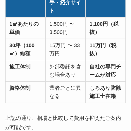
手・紹介サイ
ト
1㎡あたりの
1,500円 〜
1,100円（税
単価
3,500円
抜）
30坪（100
15万円 〜 33
11万円（税
㎡）総額
万円
抜）
施工体制
外部委託を含
自社の専門チ
む場合あり
ームが対応
資格体制
業者ごとに異
しろあり防除
なる
施工士在籍
上記の通り、相場と比較して費用を抑えたご案内
が可能です。