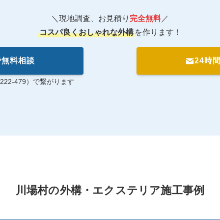
＼現地調査、お見積り
完全無料
／
コスパ良くおしゃれな外構
を作ります！
で無料相談
24時
222-479）で繋がります
川場村の外構・エクステリア施工事例