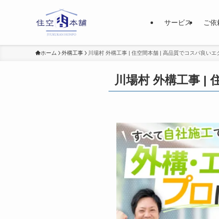
サービス
ご依
ホーム
外構工事
川場村 外構工事 | 住空間本舗 | 高品質でコスパ良い
川場村 外構工事 |