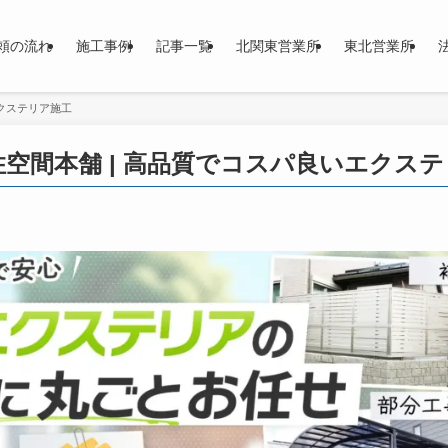
頼の流れ
施工事例
記事一覧
北関東営業所
東北営業所
エクステリア施工
 住空間本舗 | 高品質でコスパ良いエクス