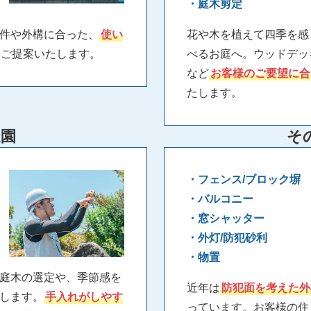
・庭木剪定
件や外構に合った、
使い
花や木を植えて四季を感
をご提案いたします。
べるお庭へ。ウッドデッ
など
お客様のご要望に合
たします。
造園
そ
・フェンス/ブロック塀
・バルコニー
・窓シャッター
・外灯/防犯砂利
・物置
庭木の選定や、季節感を
近年は
防犯面を考えた外
します。
手入れがしやす
っています。お客様の住