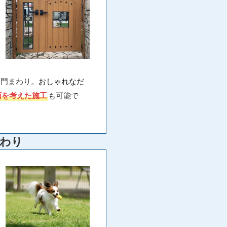
る門まわり。
おしゃれなだ
面を考えた施工
も可能で
わり