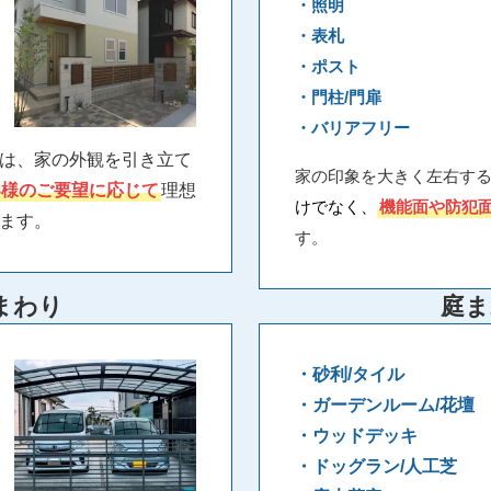
・照明
・表札
・ポスト
・門柱/門扉
・バリアフリー
は、家の外観を引き立て
家の印象を大きく左右す
客様のご要望に応じて
理想
けでなく、
機能面や防犯
ます。
す。
まわり
庭ま
・砂利/タイル
・ガーデンルーム/花壇
・ウッドデッキ
・ドッグラン/人工芝