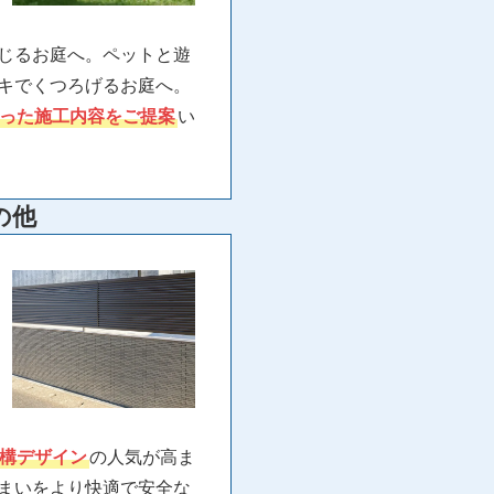
じるお庭へ。ペットと遊
キでくつろげるお庭へ。
った施工内容をご提案
い
の他
構デザイン
の人気が高ま
まいをより快適で安全な