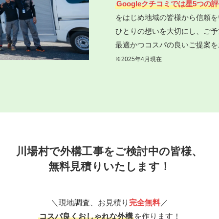
Googleクチコミでは星5つの
をはじめ地域の皆様から信頼を
ひとりの想いを大切にし、ご予
最適かつコスパの良いご提案を
※2025年4月現在
川場村で外構工事をご検討中の皆様、
無料見積りいたします！
＼現地調査、お見積り
完全無料
／
コスパ良くおしゃれな外構
を作ります！