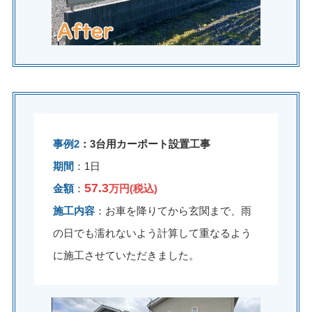
事例2
：3台用カーポート設置工事
期間
：1日
57.3
金額
：
万円(税込)
施工内容
：お車を降りてから玄関まで、雨
の日でも濡れないよう計算して重なるよう
に施工させていただきました。