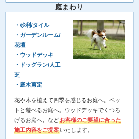
庭まわり
・砂利/タイル
・ガーデンルーム/
花壇
・ウッドデッキ
・ドッグラン/人工
芝
・庭木剪定
花や木を植えて四季を感じるお庭へ。ペッ
トと遊べるお庭へ。ウッドデッキでくつろ
げるお庭へ。など
お客様のご要望に合った
施工内容をご提案
いたします。