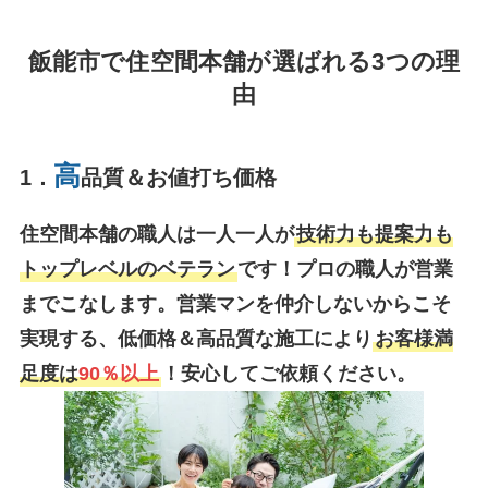
飯能市で住空間本舗が選ばれる3つの理
由
高
1．
品質＆お値打ち価格
住空間本舗の職人は一人一人が
技術力も提案力も
トップレベルのベテラン
です！プロの職人が営業
までこなします。営業マンを仲介しないからこそ
実現する、低価格＆高品質な施工により
お客様満
足度は
90％以上
！安心してご依頼ください。