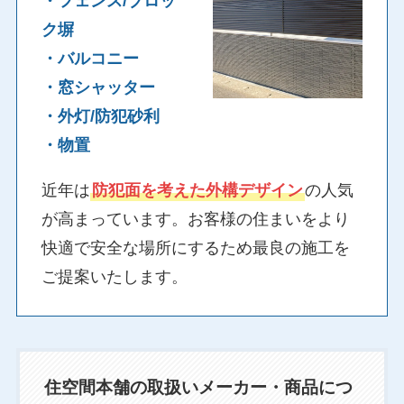
・フェンス/ブロッ
ク塀
・バルコニー
・窓シャッター
・外灯/防犯砂利
・物置
近年は
防犯面を考えた外構デザイン
の人気
が高まっています。お客様の住まいをより
快適で安全な場所にするため最良の施工を
ご提案いたします。
住空間本舗の取扱いメーカー・商品につ