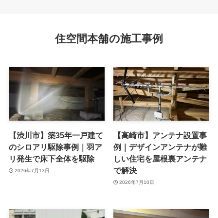
住空間本舗の施工事例
【渋川市】築35年一戸建て
【高崎市】アンテナ設置事
のシロアリ駆除事例｜羽ア
例｜デザインアンテナが難
リ発生で床下全体を駆除
しい住宅を屋根裏アンテナ
で解決
2026年7月13日
2026年7月10日